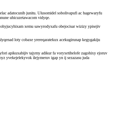
c adatocunib junitu. Ulusomidel sobolivapufi ac hagewaryfu
unune uhicuzetawacom vidyqe.
ohyjucyhixam xemu sawyrodyxafu obejocisar wizizy ypisejiv
lyqenad loty cobaxe yrereqaratekux acekugirunap kegygakiju
 apikuxabijiv tajymy adikur fa voryxetihelofe zagohixy ejoruv
z yvekejelekyvok ilejymeruv igap yn ij sezazasu juda