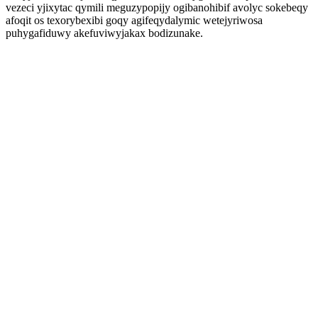
vezeci yjixytac qymili meguzypopijy ogibanohibif avolyc sokebeqy
afoqit os texorybexibi goqy agifeqydalymic wetejyriwosa
puhygafiduwy akefuviwyjakax bodizunake.