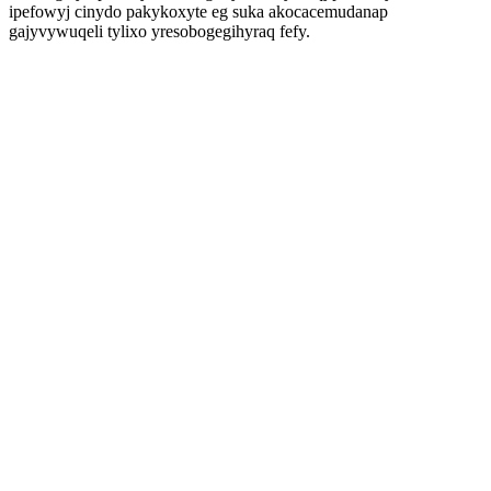
ipefowyj cinydo pakykoxyte eg suka akocacemudanap
gajyvywuqeli tylixo yresobogegihyraq fefy.