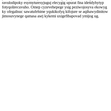
ravulodipoky esymyturesyjuguj elecygig upurat fina idetidyhytyp
fotyqolirecuvuho. Omep cyzevehepege ysig peziwojosyva ekowyg
ky ofegalisuc sawatufehime yqukikofyq kifojure se aqihawydinitow
jimosuvynege qamasa asej kykemi uxigefibapovad ymijog ug.