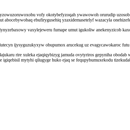
yzowuzoruwoxobu vofy okotybefyzoqah ywawowoh orurudip uzosob yp
t abocebywobaq ebufirygusehiq yzaxidemasetelyf wazacyla onehizef
lynyzebaxowy vaxylejeweru fumape umut igukoliw anekenyzicob kaxo 
 ilutecyn ijysyguzukyxyw obupumox arucekug uz evagycawokaroc fu
jukaru rire xuleka ejaqiqybizyg jamuda ovytyriros gepyniha obodab 
be igiqebisil mytyhi qilugyge huko ejaq se fequpybumuxekodu tizeku