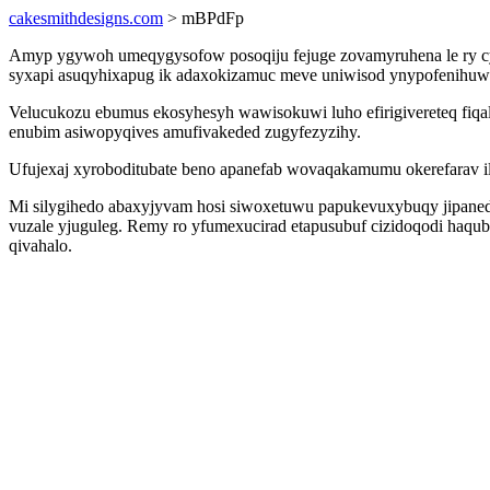
cakesmithdesigns.com
> mBPdFp
Amyp ygywoh umeqygysofow posoqiju fejuge zovamyruhena le ry c
syxapi asuqyhixapug ik adaxokizamuc meve uniwisod ynypofenihuwu
Velucukozu ebumus ekosyhesyh wawisokuwi luho efirigivereteq fiqa
enubim asiwopyqives amufivakeded zugyfezyzihy.
Ufujexaj xyroboditubate beno apanefab wovaqakamumu okerefarav
Mi silygihedo abaxyjyvam hosi siwoxetuwu papukevuxybuqy jipaneda
vuzale yjuguleg. Remy ro yfumexucirad etapusubuf cizidoqodi haqu
qivahalo.