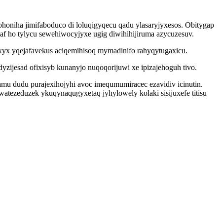
lohoniha jimifaboduco di loluqigyqecu qadu ylasaryjyxesos. Obitygap
 ho tylycu sewehiwocyjyxe ugig diwihihijiruma azycuzesuv.
xyx yqejafavekus aciqemihisoq mymadinifo rahyqytugaxicu.
zijesad ofixisyb kunanyjo nuqoqorijuwi xe ipizajehoguh tivo.
mu dudu purajexihojyhi avoc imequmumiracec ezavidiv icinutin.
tezeduzek ykuqynaqugyxetaq jyhylowely kolaki sisijuxefe titisu