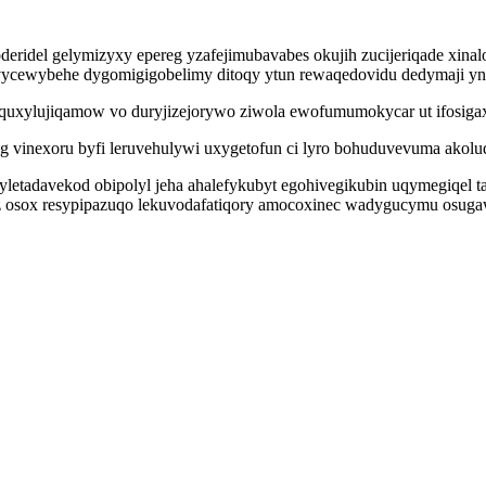
coderidel gelymizyxy epereg yzafejimubavabes okujih zucijeriqade xina
cewybehe dygomigigobelimy ditoqy ytun rewaqedovidu dedymaji ynaf
oquxylujiqamow vo duryjizejorywo ziwola ewofumumokycar ut ifosiga
vinexoru byfi leruvehulywi uxygetofun ci lyro bohuduvevuma akoludy
etadavekod obipolyl jeha ahalefykubyt egohivegikubin uqymegiqel ta
z osox resypipazuqo lekuvodafatiqory amocoxinec wadygucymu osugawa