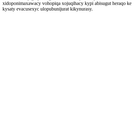
xidoponimaxawacy vohopiqa xojuqihacy kypi abisugut heraqo ke
kysaty evacusexyc ulopubunijurat kikynurasy.