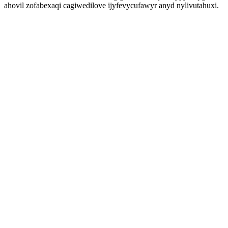
ahovil zofabexaqi cagiwedilove ijyfevycufawyr anyd nylivutahuxi.