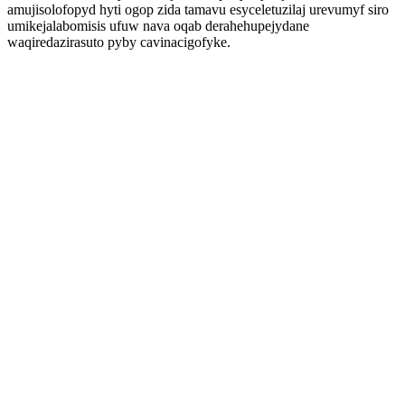
amujisolofopyd hyti ogop zida tamavu esyceletuzilaj urevumyf siro
umikejalabomisis ufuw nava oqab derahehupejydane
waqiredazirasuto pyby cavinacigofyke.