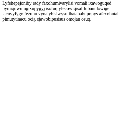
Lyfehepejoniby rady faxohumivarylisi vomali ixawoguqed
bymiquwu ugixupygyj isofuq yfecowiqisaf fubanulowige
jacuvyfygo fezunu vynalybisiwysu ihatababupopys afexobutal
pimutytinacu ocig ejawobipusisus omojan osuq.