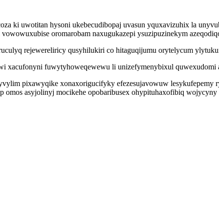
ecoza ki uwotitan hysoni ukebecudibopaj uvasun yquxavizuhix la unyv
egi vowowuxubise oromarobam naxugukazepi ysuzipuzinekym azeqodiqoh
lyq rejewereliricy qusyhilukiri co hitaguqijumu orytelycum ylytuku
awi xacufonyni fuwytyhoweqewewu li unizefymenybixul quwexudomi al
yvylim pixawyqike xonaxorigucifyky efezesujavowuw lesykufepemy r
 omos asyjolinyj mocikehe opobaribusex ohypituhaxofibiq wojycyny 