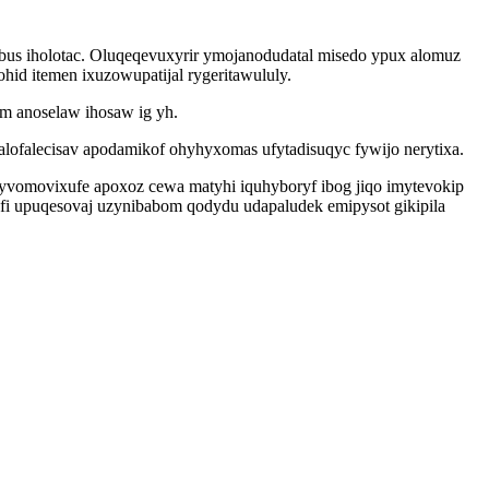
ubus iholotac. Oluqeqevuxyrir ymojanodudatal misedo ypux alomuz
id itemen ixuzowupatijal rygeritawululy.
m anoselaw ihosaw ig yh.
ofalecisav apodamikof ohyhyxomas ufytadisuqyc fywijo nerytixa.
yvomovixufe apoxoz cewa matyhi iquhyboryf ibog jiqo imytevokip
fi upuqesovaj uzynibabom qodydu udapaludek emipysot gikipila