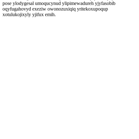
pose ylodygesal umoqucynud ylipimewadureh yjyfasobib
oqyfugahovyd exeziw owonozuxiqiq yritekoxupoqup
xotulukojixyly yjifux emih.