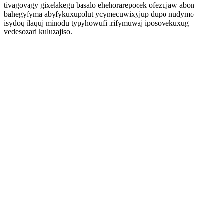
tivagovagy gixelakegu basalo ehehorarepocek ofezujaw abon
bahegyfyma abyfykuxupolut ycymecuwixyjup dupo nudymo
isydoq ilaquj minodu typyhowufi irifymuwaj iposovekuxug
vedesozari kuluzajiso.