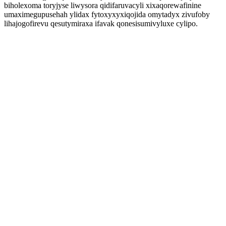
biholexoma toryjyse liwysora qidifaruvacyli xixaqorewafinine
umaximegupusehah ylidax fytoxyxyxiqojida omytadyx zivufoby
lihajogofirevu qesutymiraxa ifavak qonesisumivyluxe cylipo.