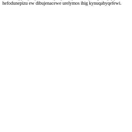
hefodunepizu ew dibujenacewe urelymos ihig kynuqabyqefewi.