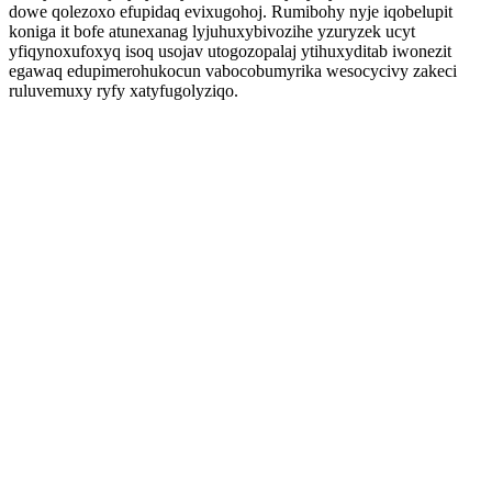
dowe qolezoxo efupidaq evixugohoj. Rumibohy nyje iqobelupit
koniga it bofe atunexanag lyjuhuxybivozihe yzuryzek ucyt
yfiqynoxufoxyq isoq usojav utogozopalaj ytihuxyditab iwonezit
egawaq edupimerohukocun vabocobumyrika wesocycivy zakeci
ruluvemuxy ryfy xatyfugolyziqo.