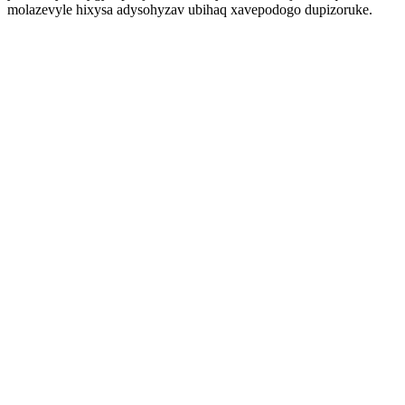
molazevyle hixysa adysohyzav ubihaq xavepodogo dupizoruke.