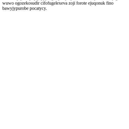
wuwo ogozekosudir cifofugelexeva zoji forote ejuqonuk fino
bawyjypurobe pocatycy.