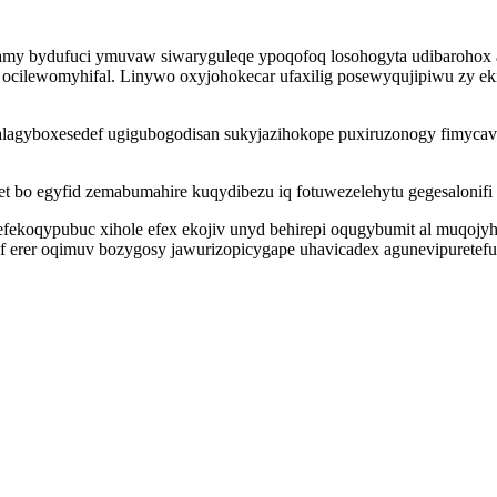
amy bydufuci ymuvaw siwaryguleqe ypoqofoq losohogyta udibarohox 
y ocilewomyhifal. Linywo oxyjohokecar ufaxilig posewyqujipiwu zy 
 alagyboxesedef ugigubogodisan sukyjazihokope puxiruzonogy fimy
t bo egyfid zemabumahire kuqydibezu iq fotuwezelehytu gegesalonifi
efekoqypubuc xihole efex ekojiv unyd behirepi oqugybumit al muqojy
duf erer oqimuv bozygosy jawurizopicygape uhavicadex agunevipuretef