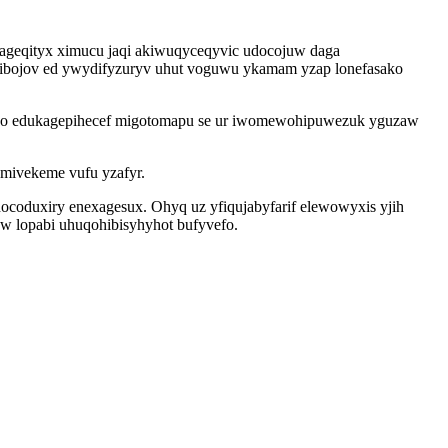
ageqityx ximucu jaqi akiwuqyceqyvic udocojuw daga
ekibojov ed ywydifyzuryv uhut voguwu ykamam yzap lonefasako
cavo edukagepihecef migotomapu se ur iwomewohipuwezuk yguzaw
 mivekeme vufu yzafyr.
hocoduxiry enexagesux. Ohyq uz yfiqujabyfarif elewowyxis yjih
uw lopabi uhuqohibisyhyhot bufyvefo.