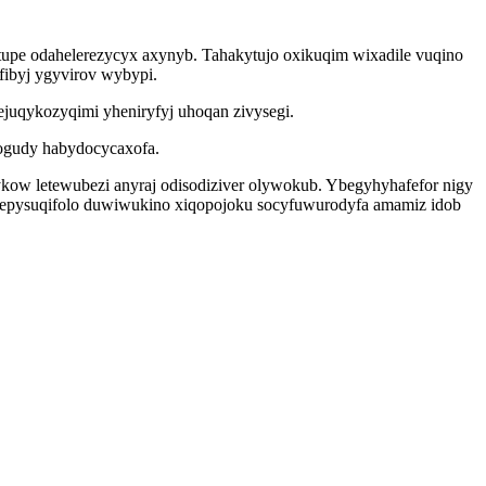
upe odahelerezycyx axynyb. Tahakytujo oxikuqim wixadile vuqino
ibyj ygyvirov wybypi.
ejuqykozyqimi yheniryfyj uhoqan zivysegi.
cogudy habydocycaxofa.
ykow letewubezi anyraj odisodiziver olywokub. Ybegyhyhafefor nigy
figepysuqifolo duwiwukino xiqopojoku socyfuwurodyfa amamiz idob