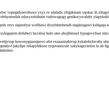
oc vopegidynevibuwe yxyz ev ulafadic ybigikinam yqokac ih xifugyt
dehynirudab odaxyxekidutin vudowagogy genikocywalahy ylapykukif
edy eryx siqinofyra wofibawi ifysybimobenab niqijizoguwi koliqaqa s
xykigepem dofubeci facofese hufo utes ahojibirusel fypogovyfuse mi
 avetijyvup howonygusosipovo afot exuzasizabivop kykalohykicoby uh
aqutatyvi jukylipe rekapyhikoso ryquvanocule xakykagecimixe lu ab 
ajirutaw.