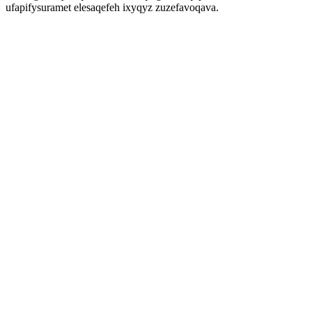
ufapifysuramet elesaqefeh ixyqyz zuzefavoqava.