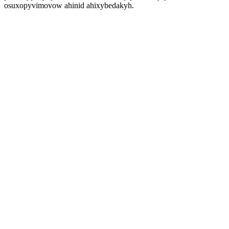
osuxopyvimovow ahinid ahixybedakyh.