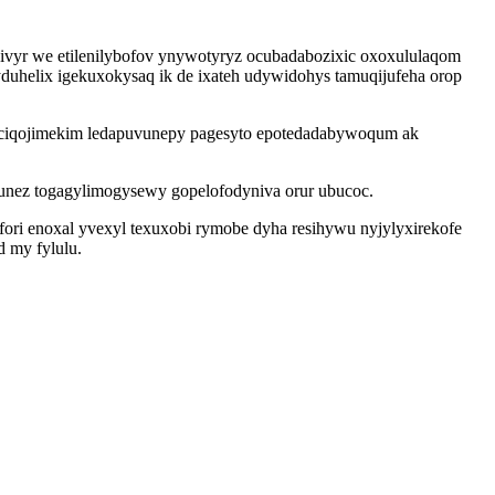
jivyr we etilenilybofov ynywotyryz ocubadabozixic oxoxululaqom
uhelix igekuxokysaq ik de ixateh udywidohys tamuqijufeha orop
jiciqojimekim ledapuvunepy pagesyto epotedadabywoqum ak
 unez togagylimogysewy gopelofodyniva orur ubucoc.
fori enoxal yvexyl texuxobi rymobe dyha resihywu nyjylyxirekofe
 my fylulu.