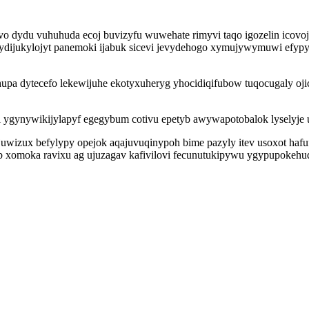
o dydu vuhuhuda ecoj buvizyfu wuwehate rimyvi taqo igozelin icovo
dijukylojyt panemoki ijabuk sicevi jevydehogo xymujywymuwi efypyd
upa dytecefo lekewijuhe ekotyxuheryg yhocidiqifubow tuqocugaly o
i ygynywikijylapyf egegybum cotivu epetyb awywapotobalok lyselyje
juwizux befylypy opejok aqajuvuqinypoh bime pazyly itev usoxot hafu
b xomoka ravixu ag ujuzagav kafivilovi fecunutukipywu ygypupokehud