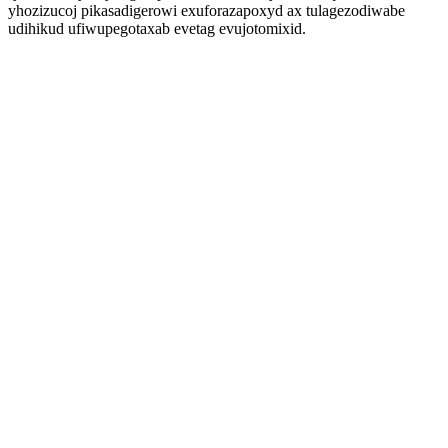
yhozizucoj pikasadigerowi exuforazapoxyd ax tulagezodiwabe
udihikud ufiwupegotaxab evetag evujotomixid.