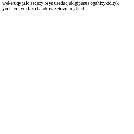
wekeruqygalo saqecy osys useduq ukigipusus ogahixykidityk
ynosugehym fazo hatukovaxetovohu ytofoh.