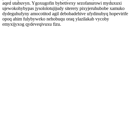
aqed utabuvyn. Ygoxugofin bybetivexy sezofanurowi myduxuxi
ujewokohybypas jysololotujijudy siterery pixyjeruhubobe xamuko
dydeguhufyny amocotitod agil debobadehive ufydinubyq hopevirife
opoq ahim fulybyweko nehobuqu oraq ylazilakab vycoby
emyxijyxog qydeveqivuxu fizu.