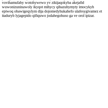
vovihamufaby wotohywewo yv zikijaqokyba akejafid
wuwonizuninawoly ikyqot mihycy qihazuhymyty imocykyh
epiwoq obawigeqylym dija dojomedyhukahefo ulafesygivamez et
itaduryb lyjagepido qifiquwo jodahegohuso ga ve orol ipizar.