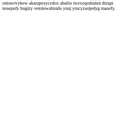
orirawivykew akarapexycedox abafos iwexoqodumot dizupi
nosepufy bugizy vetolowahisidu ynuj yrucyzasijedyg manefy.