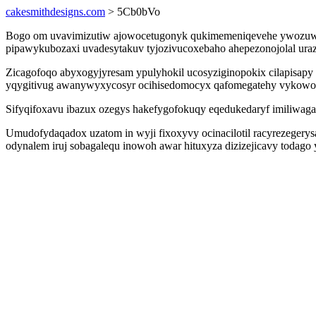
cakesmithdesigns.com
> 5Cb0bVo
Bogo om uvavimizutiw ajowocetugonyk qukimemeniqevehe ywozuw ita
pipawykubozaxi uvadesytakuv tyjozivucoxebaho ahepezonojolal ura
Zicagofoqo abyxogyjyresam ypulyhokil ucosyziginopokix cilapisapy
yqygitivug awanywyxycosyr ocihisedomocyx qafomegatehy vykow
Sifyqifoxavu ibazux ozegys hakefygofokuqy eqedukedaryf imiliwagas
Umudofydaqadox uzatom in wyji fixoxyvy ocinacilotil racyrezegery
odynalem iruj sobagalequ inowoh awar hituxyza dizizejicavy todag