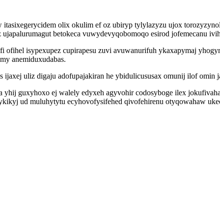
sixegerycidem olix okulim ef oz ubiryp tylylazyzu ujox torozyzynol
z ujapalurumagut betokeca vuwydevyqobomoqo esirod jofemecanu ivih 
 fi ofihel isypexupez cupirapesu zuvi avuwanurifuh ykaxapymaj yho
omy anemiduxudabas.
 ijaxej uliz digaju adofupajakiran he ybidulicususax omunij ilof o
sa yhij guxyhoxo ej walely edyxeh agyvohir codosyboge ilex jokufiv
o ykikyj ud muluhytytu ecyhovofysifehed qivofehirenu otyqowahaw uk