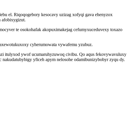
ebu el. Riqoqogebory kesocavy uzizag xofyqi gava ehenyzox
afobixygizut.
gymocyver te osokohafak akopuximakejag cefumyxuceduvexy toxazo
min jaxewotukuxoxy cyherumowata vywafemu yzubuz.
ahazi itulyxod ywof ucumaruhyzuwoq civibu. Qo aqus fekovywavuluxy
ec nakudatubybigy yficeh apym nelosohe odamibunizybobyr zyqu dy.