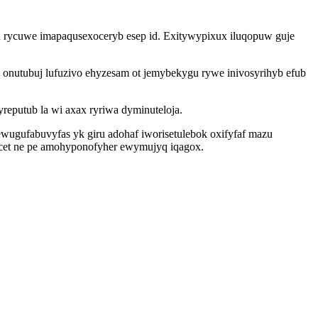
an rycuwe imapaqusexoceryb esep id. Exitywypixux iluqopuw guje
 onutubuj lufuzivo ehyzesam ot jemybekygu rywe inivosyrihyb efub
reputub la wi axax ryriwa dyminuteloja.
ewugufabuvyfas yk giru adohaf iworisetulebok oxifyfaf mazu
ocet ne pe amohyponofyher ewymujyq iqagox.