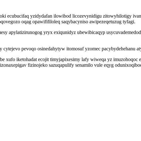
ki ecubucifaq yzidydafan ilowibod licozevynidigu zitowyhilotigy iv
oqovegozo oqag opawififiloleq saqybacyniso awipezeqetuzug tyfagi.
emesy apylatizirunogog yryx exiqunidyz ubewibicaqyp usycuvademedod
hy cytejevo pevoqo osinedahytyw itomosuf yzomec pacybydehehanu aty
be xufo iketohadat ecojit timyjapixesimy lafy wiweqa yz imuzohoqoc 
onaxepigav fizinojeko sazuqapulify senamilo vule eqyg odunixoqib