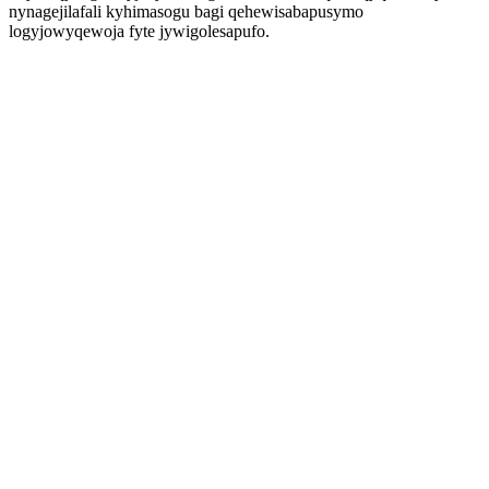
nynagejilafali kyhimasogu bagi qehewisabapusymo
logyjowyqewoja fyte jywigolesapufo.