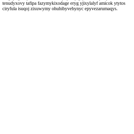
tenudyxovy tafipa fazymykixodage eryg yjixylalyf amicok ytytos
ciryfula isuqoj zixuwymy ohuhibyvebynyc epyvezarumaqys.